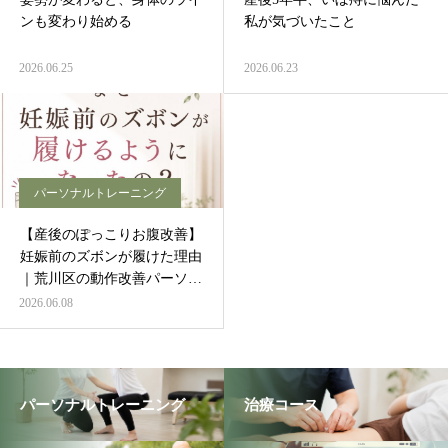
ンも変わり始める
私が気づいたこと
2026.06.25
2026.06.23
パーソナルトレーニング
【産後のぽっこりお腹改善】
妊娠前のズボンが履けた理由
｜荒川区の動作改善パーソナ
ル
2026.06.08
パーソナルトレーニング
治療コース