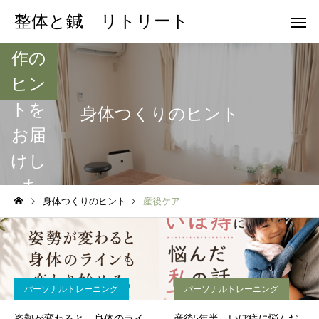
や日
整体と鍼 リトリート
常動
作の
ヒン
トを
身体つくりのヒント
お届
けし
ま
身体つくりのヒント
産後ケア
す。
パーソナルトレーニング
パーソナルトレーニング
姿勢が変わると、身体のライ
産後5年半、いぼ痔に悩んだ