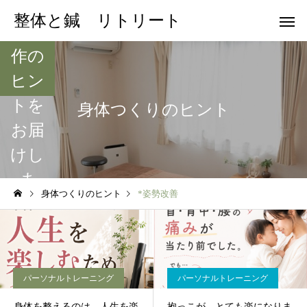
や日
整体と鍼 リトリート
常動
作の
ヒン
トを
身体つくりのヒント
お届
けし
ま
身体つくりのヒント
*姿勢改善
す。
パーソナルトレーニング
パーソナルトレーニング
身体を整えるのは、人生を楽
抱っこが、とても楽になりま