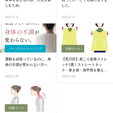
しむため。
した。
2026.07.22
2026.07.21
パーソナルトレーニング
治療コース
運動を頑張っているのに、身
【荒川区】肩こり改善ストレ
体の不調が変わらない方へ
ッチ3選｜ストレートネッ
ク・巻き肩・肩甲骨を整える
方法
2026.07.09
2026.07.04
治療コース