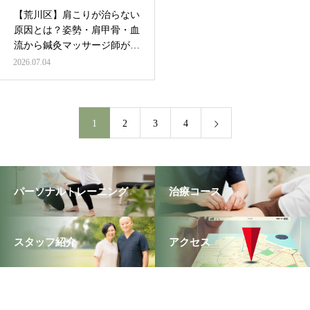
【荒川区】肩こりが治らない
原因とは？姿勢・肩甲骨・血
流から鍼灸マッサージ師が解
説
2026.07.04
1
2
3
4
パーソナルトレーニング
治療コース
スタッフ紹介
アクセス