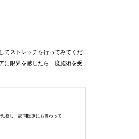
してストレッチを行ってみ
てくだ
アに限界を感じたら一度施術を受
こんにちは。当サロンをご覧いただき、ありがとうございます。 私は整骨院で勤務し、訪問医療にも携わってまいりました。その経験のなかで施術を行った際に患者様から感謝の言葉をいただきます。大変うれしく、施術の際にも気持ちが込めることができます。ですが、本当に私の施術は患者様の感謝に見合うものなのか？という疑問がいつもありました。技術一辺倒ではなく、私というすべてが施術を受けていただいた人にとって良い方向へ変わる切っ掛けになりたい、と考えこのサロンで施術させて頂いております。皆様のお問い合わせ、お待ちしております。