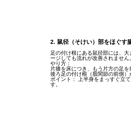
2. 鼠径（そけい）部をほぐす
​足の付け根にある鼠径部には、
ージしても流れが改善されません
​やり方：
​片膝を床につき、
もう片方の足を
​後ろ足の付け根（股関節の前側
​ポイント： 上半身をまっすぐ立
す。