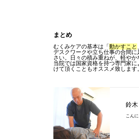
​まとめ
​むくみケアの基本は「
動かすこと
​デスクワークや立ち仕事の合間に
さい。日々の積み重ねが、
軽やか
当院では国家資格を持つ専門家に
けて頂くこともオススメ
致します
鈴木