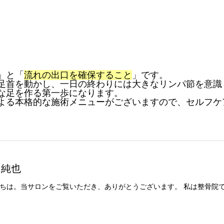
」と「
流れの出口を確保すること
」です。
足首を動かし、
一日の終わりには大きなリンパ節を意識
な足を作る第一歩になります。
よる本格的な施術メニューがござ
いますので、
セルフケ
。
 純也