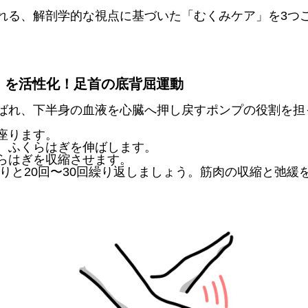
れる、
解剖学的な視点に基づいた「むくみケア」を3つ
能」を活性化！足首の底背屈運動
ばれ、
下半身の血液を心臓へ押し戻すポンプの役割を担
座ります。
げ、ふくらはぎを伸ばします。
くらはぎを収縮させます。
りと20回〜30回繰り返しましょう。
筋肉の収縮と弛緩