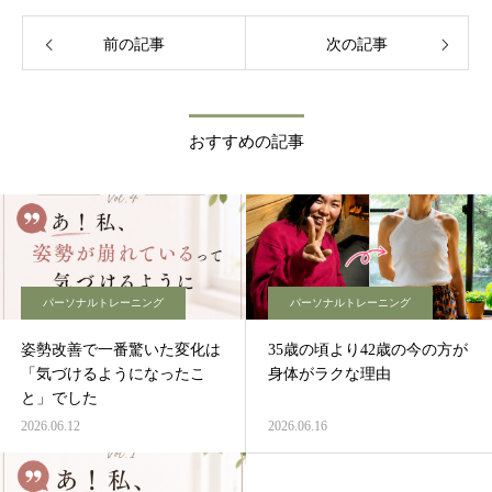
い、平日のサロン営業を本格的に再開いたし
ます。これまでお待ちいただいた皆様、そし
前の記事
てこれからお会いする皆様と、新しいスター
次の記事
トを切れることを心から楽しみにしていま
す。 「もっと効率的に、もっと根本から、女
性の身体を美しく機能的に変えたい」 延べ数
多の女性を指導し続けている現役の経験を活
おすすめの記事
かし、独自の**「大人の動作書き換えパーソ
ナルトレーニング」**を確立しました。 ただ
解すだけ、ただ鍛えるだけでは届かない、
「身体の使い方」そのものを書き換える新し
いアプローチ。施術後の「身体が軽い！」
「明日からまた颯爽と歩ける！」という皆様
の晴れやかな笑顔が、私の何よりの原動力で
す。 これからも現場で腕を磨き続け、夫婦二
パーソナルトレーニング
パーソナルトレーニング
人三脚で、皆様が自分らしく、しなやかに輝
ける「心地よい身体づくり」を全力でサポー
姿勢改善で一番驚いた変化は
35歳の頃より42歳の今の方が
トさせていただきます。
「気づけるようになったこ
身体がラクな理由
と」でした
2026.06.12
2026.06.16