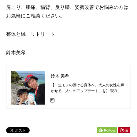
肩こり、腰痛、猫背、反り腰、姿勢改善でお悩みの方は
お気軽にご相談ください。
整体と鍼 リトリート
鈴木美希
鈴木 美希
【一生モノの動ける身体へ。大人の女性を輝
かせる「人生のアップデート」を】 現在、二
人の男の子を育てる現役ママとして奮闘する
傍ら、荒川総合スポーツセンターや三菱養和
にて現役のインストラクターとして活動して
います。 日々、現場で多くの方々の身体と向
き合いながら、私自身もライフステージの変
化に応じたコンディショニングの重要性を強
く実感してきました。 この春、生活環境が整