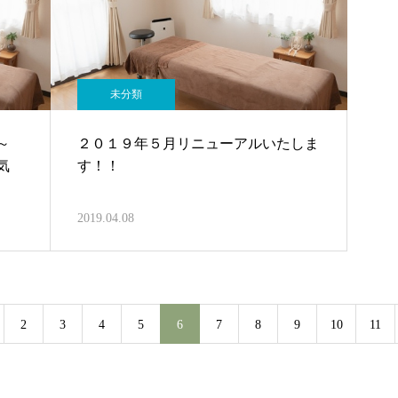
未分類
～
２０１９年５月リニューアルいたしま
気
す！！
2019.04.08
2
3
4
5
6
7
8
9
10
11