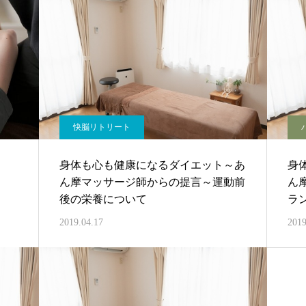
快脳リトリート
身体も心も健康になるダイエット～あ
身
ん摩マッサージ師からの提言～運動前
ん
後の栄養について
ラ
2019.04.17
2019