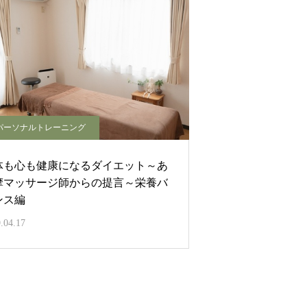
パーソナルトレーニング
体も心も健康になるダイエット～あ
摩マッサージ師からの提言～栄養バ
ンス編
.04.17