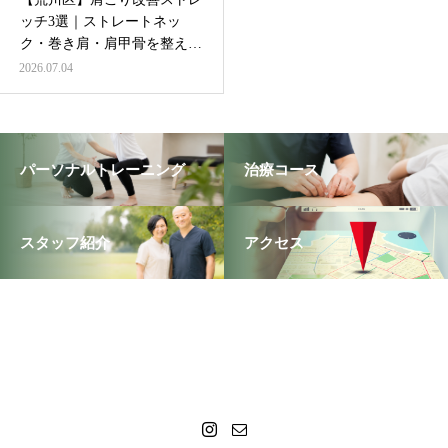
ッチ3選｜ストレートネッ
ク・巻き肩・肩甲骨を整える
方法
2026.07.04
パーソナルトレーニング
治療コース
スタッフ紹介
アクセス