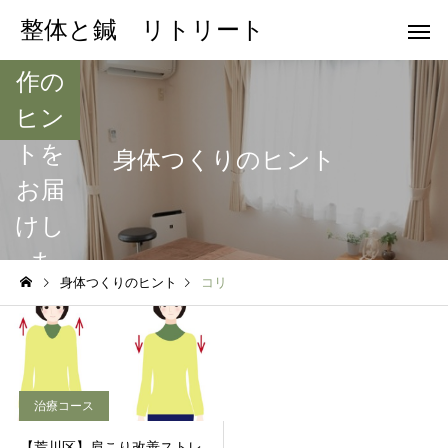
や日
整体と鍼 リトリート
常動
作の
ヒン
トを
身体つくりのヒント
お届
けし
ま
身体つくりのヒント
コリ
す。
治療コース
【荒川区】肩こり改善ストレ