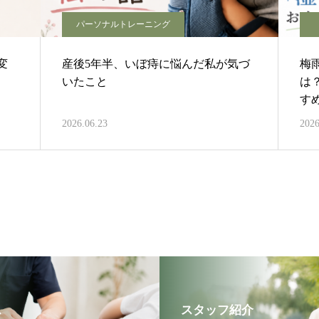
パーソナルトレーニング
変
産後5年半、いぼ痔に悩んだ私が気づ
梅
いたこと
は
す
2026.06.23
2026
ス
スタッフ紹介