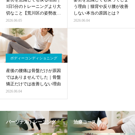
1日5分のトレーニングより大
う理由｜猫背や反り腰が改善
切なこと【荒川区の姿勢改
しない本当の原因とは？
善】
2026.06.05
2026.06.04
ボディーコンディショニング
産後の腰痛は骨盤だけが原因
ではありませんでした｜骨盤
矯正だけでは改善しない理由
2026.06.04
パーソナルトレーニング
治療コース