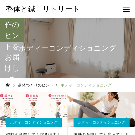
や日
整体と鍼 リトリート
常動
作の
ヒン
トを
ボディーコンディショニング
お届
けし
ま
身体つくりのヒント
ボディーコンディショニング
す。
ボディーコンディショニング
ボディーコンディショニング
姿勢を意識しても戻る理由｜
姿勢を意識しても戻ってしま