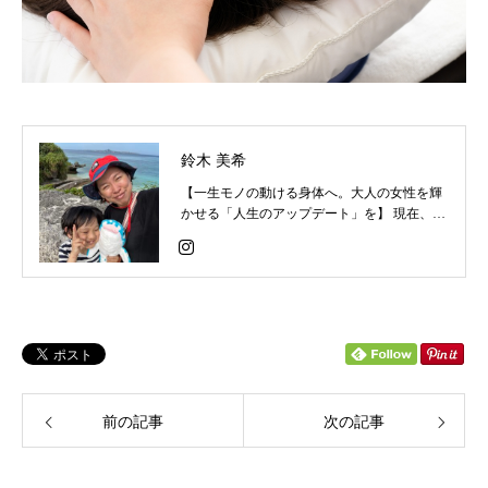
鈴木 美希
【一生モノの動ける身体へ。大人の女性を輝
かせる「人生のアップデート」を】 現在、二
人の男の子を育てる現役ママとして奮闘する
傍ら、荒川総合スポーツセンターや三菱養和
にて現役のインストラクターとして活動して
います。 日々、現場で多くの方々の身体と向
き合いながら、私自身もライフステージの変
化に応じたコンディショニングの重要性を強
く実感してきました。 この春、生活環境が整
い、平日のサロン営業を本格的に再開いたし
ます。これまでお待ちいただいた皆様、そし
前の記事
てこれからお会いする皆様と、新しいスター
次の記事
トを切れることを心から楽しみにしていま
す。 「もっと効率的に、もっと根本から、女
性の身体を美しく機能的に変えたい」 延べ数