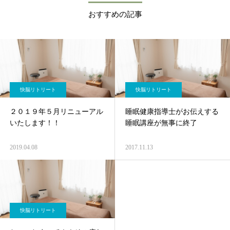
多の女性を指導し続けている現役の経験を活
おすすめの記事
かし、独自の**「大人の動作書き換えパーソ
ナルトレーニング」**を確立しました。 ただ
解すだけ、ただ鍛えるだけでは届かない、
「身体の使い方」そのものを書き換える新し
いアプローチ。施術後の「身体が軽い！」
「明日からまた颯爽と歩ける！」という皆様
の晴れやかな笑顔が、私の何よりの原動力で
す。 これからも現場で腕を磨き続け、夫婦二
快脳リトリート
快脳リトリート
人三脚で、皆様が自分らしく、しなやかに輝
ける「心地よい身体づくり」を全力でサポー
２０１９年５月リニューアル
睡眠健康指導士がお伝えする
トさせていただきます。
いたします！！
睡眠講座が無事に終了
2019.04.08
2017.11.13
快脳リトリート