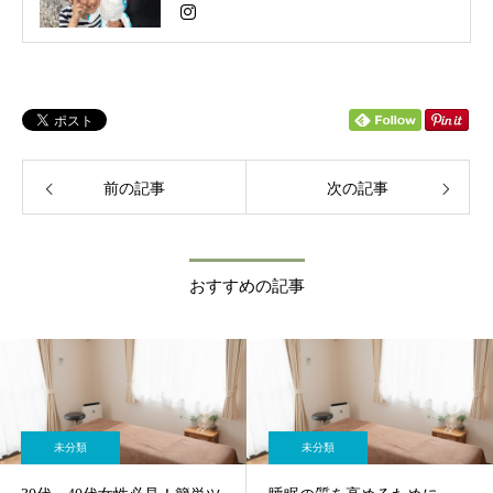
傍ら、荒川総合スポーツセンターや三菱養和
にて現役のインストラクターとして活動して
います。 日々、現場で多くの方々の身体と向
き合いながら、私自身もライフステージの変
化に応じたコンディショニングの重要性を強
く実感してきました。 この春、生活環境が整
い、平日のサロン営業を本格的に再開いたし
ます。これまでお待ちいただいた皆様、そし
前の記事
てこれからお会いする皆様と、新しいスター
次の記事
トを切れることを心から楽しみにしていま
す。 「もっと効率的に、もっと根本から、女
性の身体を美しく機能的に変えたい」 延べ数
多の女性を指導し続けている現役の経験を活
おすすめの記事
かし、独自の**「大人の動作書き換えパーソ
ナルトレーニング」**を確立しました。 ただ
解すだけ、ただ鍛えるだけでは届かない、
「身体の使い方」そのものを書き換える新し
いアプローチ。施術後の「身体が軽い！」
「明日からまた颯爽と歩ける！」という皆様
の晴れやかな笑顔が、私の何よりの原動力で
す。 これからも現場で腕を磨き続け、夫婦二
未分類
未分類
人三脚で、皆様が自分らしく、しなやかに輝
ける「心地よい身体づくり」を全力でサポー