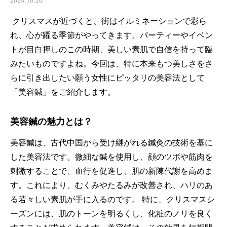
2024.10.26
クリスマスが近づくと、街はイルミネーションで彩ら
れ、
心が躍る季節がやってきます。
パーティーやイベン
トが目白押しのこの時期、
美しい素肌で自信を持って臨
みたいものですよね。今回は、
特に本来もつ美しさをさ
らに引き出したい願う女性にピッタリの美容法として
「美容鍼」
をご紹介します。
美容鍼の魅力とは？
美容鍼は、
古代中国から受け継がれる鍼灸の技術を基に
した美容法です。
微細な鍼を使用し、顔のツボや筋肉を
刺激することで、
血行を促進し、肌の新陳代謝を高めま
す。これにより、
むくみやたるみが改善され、
ハリのあ
る若々しい素肌が手に入るのです。 特に、クリスマスシ
ーズンには、肌のトーンを明るくし、
化粧のノリを良く