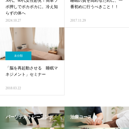
30代、40代女性必見！簡単ツ
睡眠の質を高めるために、一
トさせていただきます。
ボ押しでポカポカに。冷え知
番初めに行うべきこと！！
らずの体へ
2024.10.27
2017.11.29
未分類
「脳を再起動させる 睡眠マ
ネジメント」セミナー
2018.03.22
パーソナルトレーニング
治療コース