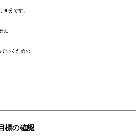
90分です。
せん。
めていくための
と目標の確認